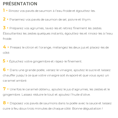
PRÉSENTATION
1
Rincez vos pavés de saumon à l’eau froide et égouttez-les.
2
Parsemez vos pavés de saumon de sel, poivre et thym.
3
Préparez vos agrumes, lavez-les et retirez finement les zestes.
Ébouillantez les zestes quelques instants, égouttez-les et rincez-les à l’eau
froide.
4
Pressez le citron et l’orange, mélangez les deux jus et placez-les de
côté.
5
Épluchez votre gingembre et râpez-le finement.
6
Dans une grande poêle, versez le vinaigre, ajoutez le sucre et laissez
chauffer jusqu’à ce que votre vinaigre soit évaporé et que vous ayez un
caramel ambré.
7
Une fois le caramel obtenu, ajoutez le jus d’agrumes, les zestes et le
gingembre. Laissez réduire le tout et ajoutez l’huile d’olive.
8
Disposez vos pavés de saumons dans la poêle avec la sauce et laissez
cuire à feu doux trois minutes de chaque côté. Bonne dégustation !