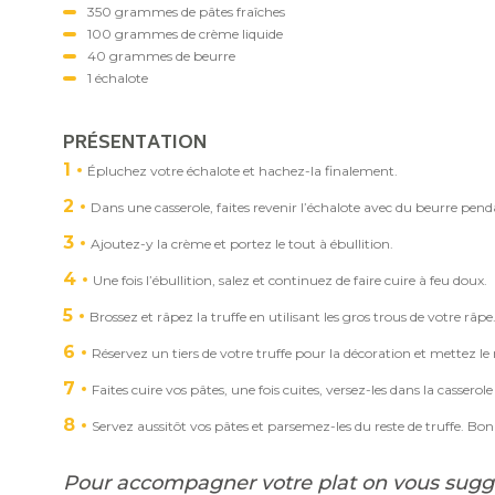
350 grammes de pâtes fraîches
100 grammes de crème liquide
40 grammes de beurre
1 échalote
PRÉSENTATION
1
Épluchez votre échalote et hachez-la finalement.
2
Dans une casserole, faites revenir l’échalote avec du beurre pen
3
Ajoutez-y la crème et portez le tout à ébullition.
4
Une fois l’ébullition, salez et continuez de faire cuire à feu doux.
5
Brossez et râpez la truffe en utilisant les gros trous de votre râpe
6
Réservez un tiers de votre truffe pour la décoration et mettez le 
7
Faites cuire vos pâtes, une fois cuites, versez-les dans la casserol
8
Servez aussitôt vos pâtes et parsemez-les du reste de truffe. Bo
Pour accompagner votre plat on vous sugg