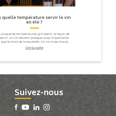
À quelle température servir le vin
en été ?
Lorsque les températures grimpent, la façon de
servir un vin devient presque aussi importante
que le choix de la bouteille. Un vin trop chaud
paraît souvent plus alcooleux, tandis qu’un vin
Lire la suite
trop ...
Suivez-nous