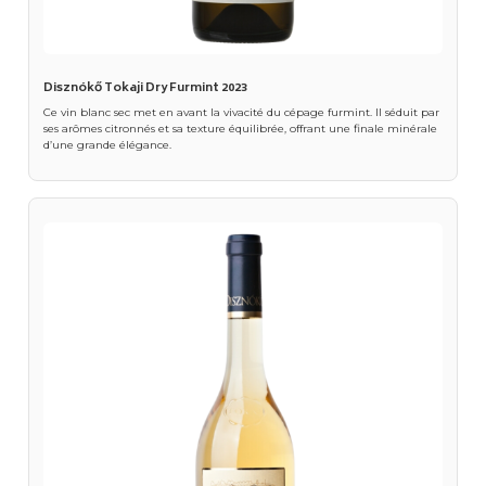
Disznókő Tokaji Dry Furmint 2023
Ce vin blanc sec met en avant la vivacité du cépage furmint. Il séduit par
ses arômes citronnés et sa texture équilibrée, offrant une finale minérale
d’une grande élégance.