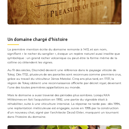
Un domaine chargé d’histoire
La première mention écrite du domaine remonte à 1413, et son nom,
signifiant « le rocher du sanglier », évoque un repère naturel aussi insolite que
symbolique : un grand rocher volcanique ou peut-être la forme même de la
colline où s’étendent les vignes.
Au fil des siècles, Disznókő devient une référence dans le paysage viticole de
Tokaj. Dès 1732, plusieurs de ses parcelles sont reconnues comme premiers crus,
grâce au travail du viticulteur János Matolai. Cinq ans plus tard, en 1737, la
région de Tokaj obtient une reconnaissance officielle par décret royal, devenant
l’une des toutes premières appellations au monde.
Mais le domaine a aussi traversé des périodes plus sombres. Lorsqu’AXA
Millésimes en fait l’acquisition en 1992, une partie du vignoble était à
réhabiliter, suite à une viticulture intensive. La réponse ne tarde pas : dès 1994,
une replantation méticuleuse est engagée, suivie en 1995 par la construction
d’un nouveau chai, signé par l’architecte Dezső Ekler, marquant un tournant
dans l’histoire du domaine.