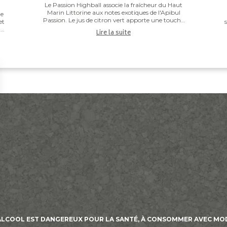
Le Passion Highball associe la fraîcheur du Haut
Marin Littorine aux notes exotiques de l'Apibul
de
Passion. Le jus de citron vert apporte une touche
et
de vivacité qui équilibre l'ensemble, pour un co...
ne
Lire la suite
et
c
’ALCOOL EST DANGEREUX POUR LA SANTÉ, À CONSOMMER AVEC MO