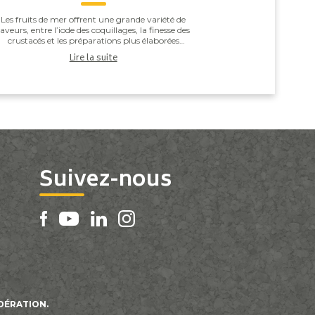
Les fruits de mer offrent une grande variété de
saveurs, entre l’iode des coquillages, la finesse des
crustacés et les préparations plus élaborées
omme les gambas grillées ou les noix de Saint-J...
Lire la suite
Suivez-nous
DÉRATION.