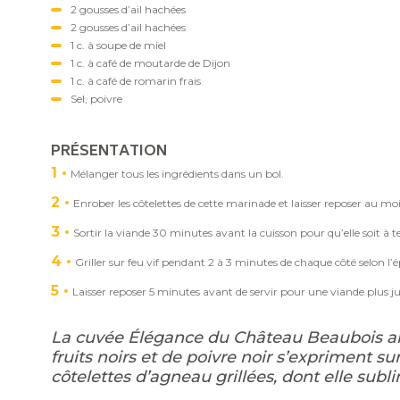
2 gousses d’ail hachées
2 gousses d’ail hachées
1 c. à soupe de miel
1 c. à café de moutarde de Dijon
1 c. à café de romarin frais
Sel, poivre
PRÉSENTATION
1
Mélanger tous les ingrédients dans un bol.
2
Enrober les côtelettes de cette marinade et laisser reposer au mo
3
Sortir la viande 30 minutes avant la cuisson pour qu’elle soit 
4
Griller sur feu vif pendant 2 à 3 minutes de chaque côté selon l’é
5
Laisser reposer 5 minutes avant de servir pour une viande plus j
La cuvée Élégance du Château Beaubois all
fruits noirs et de poivre noir s’expriment s
côtelettes d’agneau grillées, dont elle subl