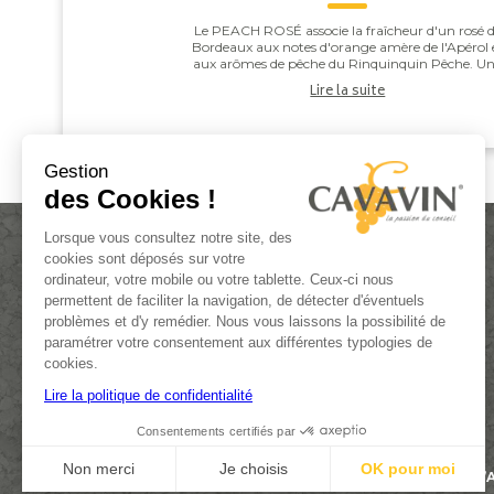
Le PEACH ROSÉ associe la fraîcheur d'un rosé 
Bordeaux aux notes d'orange amère de l'Apérol 
aux arômes de pêche du Rinquinquin Pêche. U
touche d'eau pétillante vient apporter légèreté 
Lire la suite
v...
Gestion
des Cookies !
Lorsque vous consultez notre site, des
cookies sont déposés sur votre
ordinateur, votre mobile ou votre tablette. Ceux-ci nous
permettent de faciliter la navigation, de détecter d'éventuels
problèmes et d'y remédier. Nous vous laissons la possibilité de
paramétrer votre consentement aux différentes typologies de
ACTUALITÉS
cookies.
DEVENIR FRANCHISÉ
Lire la politique de confidentialité
CONTACT
Consentements certifiés par
Non merci
Je choisis
OK pour moi
L’ABUS D