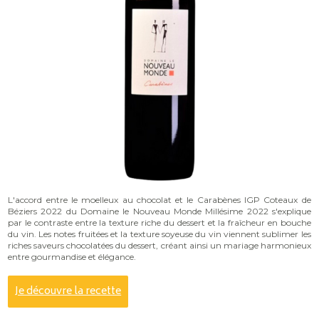
L'accord entre le moelleux au chocolat et le Carabènes IGP Coteaux de
Béziers 2022 du Domaine le Nouveau Monde Millésime 2022 s'explique
par le contraste entre la texture riche du dessert et la fraîcheur en bouche
du vin. Les notes fruitées et la texture soyeuse du vin viennent sublimer les
riches saveurs chocolatées du dessert, créant ainsi un mariage harmonieux
entre gourmandise et élégance.
Je découvre la recette